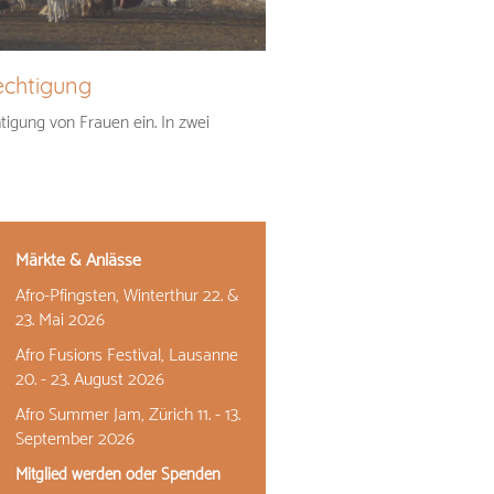
echtigung
htigung von Frauen ein. In zwei
Märkte & Anlässe
Afro-Pfingsten, Winterthur 22. &
23. Mai 2026
Afro Fusions Festival, Lausanne
20. - 23. August 2026
Afro Summer Jam, Zürich 11. - 13.
September 2026
Mitglied werden oder Spenden