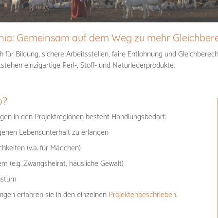
ania: Gemeinsam auf dem Weg zu mehr Gleichber
h für Bildung, sichere Arbeitsstellen, faire Entlohnung und Gleichberec
tehen einzigartige Perl-, Stoff- und Naturlederprodukte.
o?
gen in den Projektregionen besteht Handlungsbedarf:
igenen Lebensunterhalt zu erlangen
hkeiten (v.a. für Mädchen)
em (e.g. Zwangsheirat, häusliche Gewalt)
hstum
ngen erfahren sie in den einzelnen
Projektenbeschrieben.