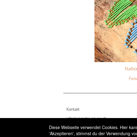
Naibo
Perl
Kontakt
info@engoitoi-epuan.ch
Diese Webseite verwendet Cookies. Hier kanns
Impressum
'Akzeptieren', stimmst du der Verwendung vo