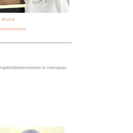
Arusha
iderinnenschule
ojektteilnehmerinnen in I
nterviews: