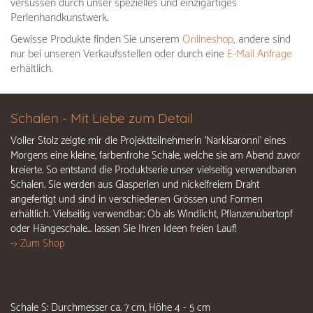
versüssen durch unser spezielles und einzigartiges
Perlenhandkunstwerk.
Gewisse Produkte finden Sie unserem
Onlineshop
, andere sind
nur bei unseren Verkaufsstellen oder durch eine
E-Mail Anfrage
erhältlich.
Schalen - Mit Liebe zum Detail
Voller Stolz zeigte mir die Projektteilnehmerin 'Narkisaronni' eines
Morgens eine kleine, farbenfrohe Schale, welche sie am Abend zuvor
kreierte. So entstand die Produktserie unser vielseitig verwendbaren
Schalen.
Sie werden aus Glasperlen und nickelfreiem Draht
angefertigt und sind in verschiedenen Grössen und Formen
erhältlich. Vielseitig verwendbar; Ob als Windlicht, Pflanzenübertopf
oder Hängeschale... lassen Sie Ihren Ideen freien Lauf!
-> Zum Shop
Schale S: Durchmesser ca. 7 cm, Höhe 4 - 5 cm