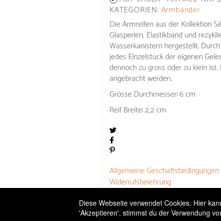
KATEGORIEN:
Armbänder
Die Armreifen aus der Kollektion S
Glasperlen, Elastikband und rezykli
Wasserkanistern hergestellt. Durch 
jedes Einzelstück der eigenen Gele
dennoch zu gross oder zu klein ist
angebracht werden.
Grösse Durchmesser: 6 cm
Reif Breite: 2,2 cm
Allgemeine Geschäftsbedingungen
Widerrufsbelehrung
Versandbedingungen
Diese Webseite verwendet Cookies. Hier kanns
'Akzeptieren', stimmst du der Verwendung vo