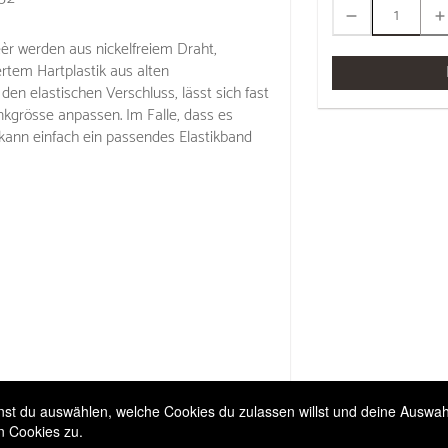
éèr werden aus nickelfreiem Draht,
ertem Hartplastik aus alten
den elastischen Verschluss, lässt sich fast
nkgrösse anpassen. Im Falle, dass es
, kann einfach ein passendes Elastikband
t du auswählen, welche Cookies du zulassen willst und deine Auswahl 
n Cookies zu.