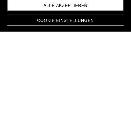
ALLE AKZEPTIEREN
COOKIE EINSTELLUNGEN
BOMBERJACKE ROT-BLAU GEFÜTTERT
CHF 180.00
CHF 165.00
Home
Kleidung
AUF LAGER
ARTIKEL-NR.: 378.M
KATEGORIEN:
Kleidung
Unsere Bomberjacken - Der ultimative Look in den
Übergangsjahreszeiten!
Die Jacken, hergestellt aus qualitativ hochwertigen
Wachstüchern, passen zu Ihr und Ihm. Auch Deine kleinen
Wertsachen lassen sich einfach und sicher in den Aussen-
und Innen-Fächern verstauen.