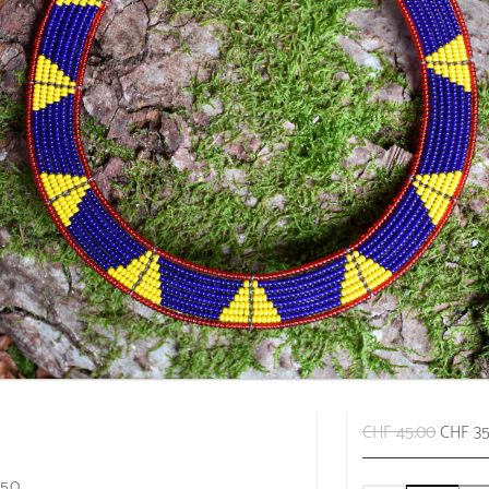
CHF 45.00
CHF 35
050