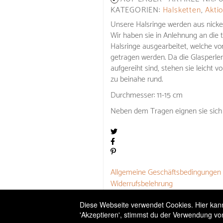
KATEGORIEN:
Halsketten
,
Akti
Unsere Halsringe werden aus nickel
Wir haben sie in Anlehnung an die 
Halsringe ausgearbeitet, welche v
getragen werden. Da die Glasperlen
aufgereiht sind, stehen sie leicht 
zu beinahe rund.
Durchmesser: 11-15 cm
Neben dem Tragen eignen sie sich
Allgemeine Geschäftsbedingungen
Widerrufsbelehrung
Versandbedingungen
Diese Webseite verwendet Cookies. Hier kanns
'Akzeptieren', stimmst du der Verwendung vo