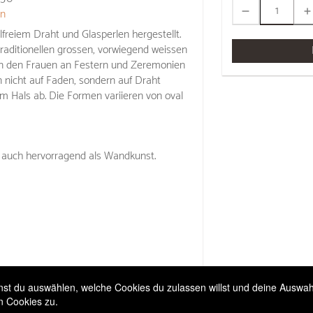
on
freiem Draht und Glasperlen hergestellt.
traditionellen grossen, vorwiegend weissen
on den Frauen an Festern und Zeremonien
 nicht auf Faden, sondern auf Draht
vom Hals ab. Die Formen variieren von oval
 auch hervorragend als Wandkunst.
t du auswählen, welche Cookies du zulassen willst und deine Auswahl 
n Cookies zu.