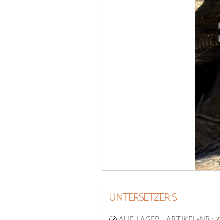
UNTERSETZER S
AUF LAGER
ARTIKEL-NR.: 3