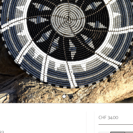
CHF 34.00
33